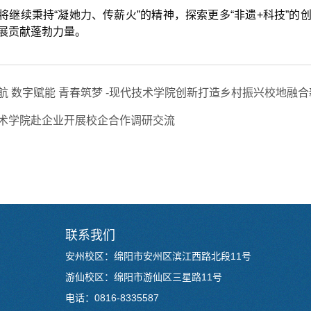
将继续秉持“凝她力、传薪火”的精神，探索更多“非遗+科技”
展贡献蓬勃力量。
航 数字赋能 青春筑梦 -现代技术学院创新打造乡村振兴校地融
术学院赴企业开展校企合作调研交流
联系我们
安州校区：绵阳市安州区滨江西路北段11号
游仙校区：绵阳市游仙区三星路11号
电话：0816-8335587