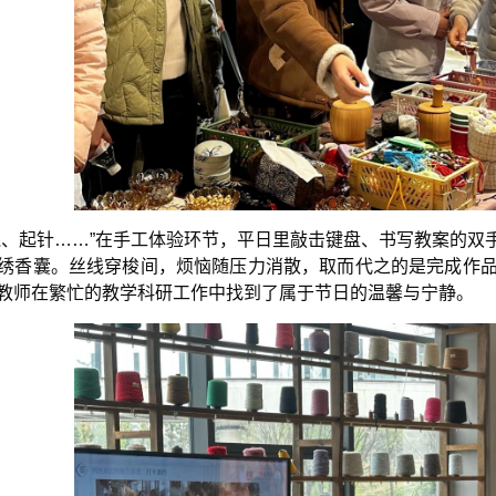
线、起针……”在手工体验环节，平日里敲击键盘、书写教案的双
绣香囊。丝线穿梭间，烦恼随压力消散，取而代之的是完成作
教师在繁忙的教学科研工作中找到了属于节日的温馨与宁静。