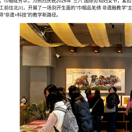
，巾帼绽芳华。为热烈庆祝2026年“三八”国际劳动妇女节，紧
工前往北川，开展了一场别开生面的“巾帼品羌绣 非遗融教学”
寻“非遗+科技”的教学新路径
。