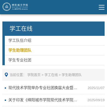
学工在线
学工队伍介绍
学生助理团队
学生专业社团
当前位置：
学院首页
>
学工在线
>
学生助理团队
现代技术学院举办专业社团换届大会暨产教融合系列活动
2025/11/07
关于印发《绵阳城市学院现代技术学院2025-2026学年学生助理团队巡查课实施办法》的通知
2025/09/19