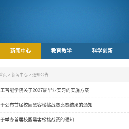
新闻中心
教育教学
科学创新
首页
>
新闻中心
>
通知公告
工智能学院关于2027届毕业实习的实施方案
关于公布首届校园黑客松挑战赛比赛结果的通知
关于举办首届校园黑客松挑战赛的通知