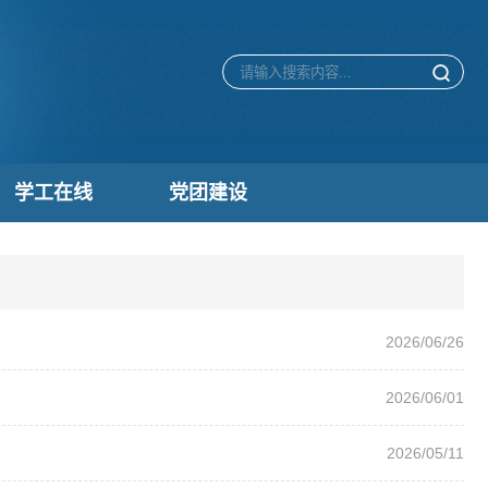
学工在线
党团建设
2026/06/26
2026/06/01
2026/05/11