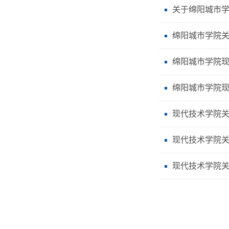
关于绵阳城市学
绵阳城市学院
绵阳城市学院现
绵阳城市学院现
现代技术学院关
现代技术学院关
现代技术学院关