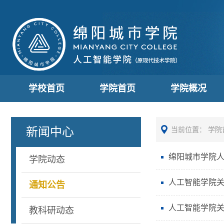
学校首页
学院首页
学院概况
新闻中心
当前位置：
学院
绵阳城市学院人
学院动态
人工智能学院
通知公告
人工智能学院
教科研动态