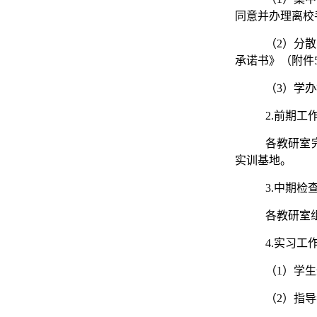
同意并办理离校
（2）分
承诺书》（附件
（3）学
2.前期工
各教研室
实训基地。
3.中期检查
各教研室
4.实习工
（1）学
（2）指