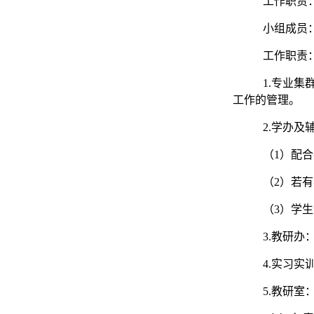
工作职责
小组成员
工作职责
1.专业
工作的管理。
2.学办及
（1）配
（2）若
（3）学
3.教研
4.实习
5.教研室