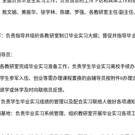
：全面负责毕业生实习工作，负责信息的上传下达和具体工作对
：敖文娟、黄振华、徐学林、陈婕、罗强、各教研室主任/副主任
：
集群：负责指导并组织各教研室制订毕业实习大纲；督促并指导毕
辅导员：
合各教研室完成毕业实习准备工作，负责学生毕业实习离校手续
有学生参军入伍、创业等需办理课程置换的由辅导员按附件8办理
生退学或休学及时向联络员反馈。
办：负责学生毕业实习成绩的管理以及配合实习联络人做好各项通
实训基地：负责毕业实习系统管理、组织教研室开展毕业实习各项
：