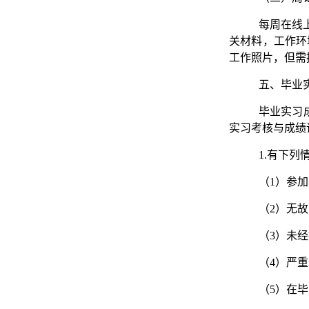
每周在线
关材料，
工作环
工作照片，但需
五、毕业
毕业实习
实习考核与成绩
1.有下
（1）参
（2）无
（3）未
（4）严
（5）在