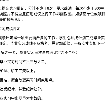
上提交实习周记，累计不少于8次，要求简述，每次不少于300
境照片不得重复使用或仅上传工作界面截图。如涉密单位或项
提前报备说明。
实习成绩评定
成绩评定是一项重要而严肃的工作，学生必须按计划完成毕业实
评定。毕业实习成绩不及格者，需参加重修，一般安排参加下一
列情况之一者，毕业实习考核与成绩评定为不合格：
加毕业实习时间不足三分之二。
故旷课、旷工三天以上。
经批准，擅自改变实习时间或地点。
重违反纪律，并受纪律处分。
毕业实习中出现重大事故的。