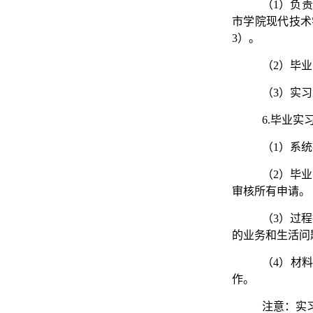
（1）负
市学院现代技术
3）。
（2）毕
（3）实
6.毕业实
（1）系
（2）毕
审核所有申请。
（3）过
的业务和生活问
（4）材
作。
注意：实