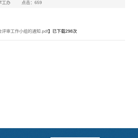
学院学工办 点击：
659
评审工作小组的通知.pdf
】已下载
298
次