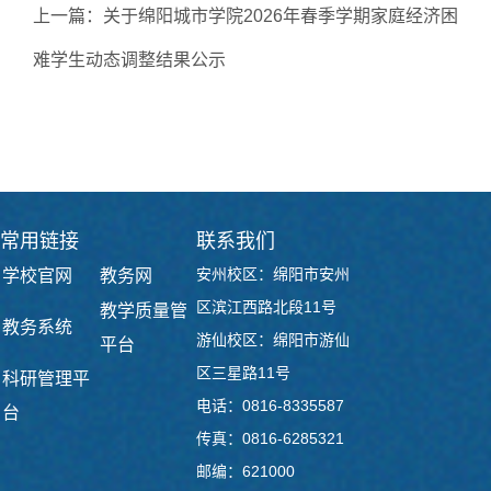
上一篇：
关于绵阳城市学院2026年春季学期家庭经济困
难学生动态调整结果公示
下一篇：
绵阳城市学院现代技术学院关于成立2025年国
家奖助学金评审工作小组的通知
常用链接
联系我们
安州校区：绵阳市安州
学校官网
教务网
区滨江西路北段11号
教学质量管
教务系统
游仙校区：绵阳市游仙
平台
区三星路11号
科研管理平
电话：0816-8335587
台
传真：0816-6285321
邮编：621000