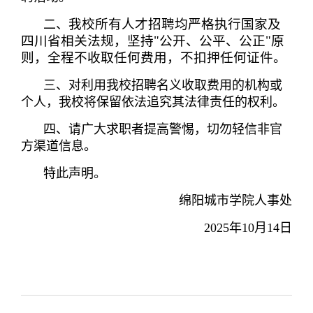
我校所有人才招聘均严格执行国家及
二、
四川省相关法规，坚持"公开、公平、公正"原
则，全程不收取任何费用，不扣押任何证件。
三、对利用我校招聘名义收取费用的机构或
个人，我校将保留依法追究其法律责任的权利。
四、请广大求
职者提高警
惕，切勿轻信非官
方渠道信息。
特此声明。
绵阳城市学院人事处
2025年10月14日