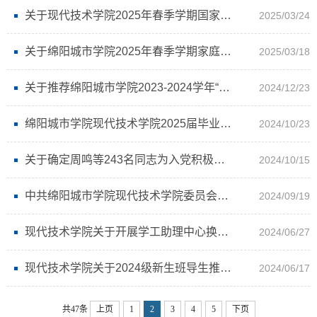
关于现代技术学院2025年春季学期国家助学金补评学生拟推荐名单的公示
2025/03/24
关于绵阳城市学院2025年春季学期家庭经济困难学生动态调整结果公示
2025/03/18
关于推荐绵阳城市学院2023-2024学年“三好学生”“优秀学生干部”和“先进班集体”等奖项的公...
2024/12/23
绵阳城市学院现代技术学院2025届毕业实习方案
2024/10/23
关于确定周鸣等243名同志为入党积极分子的公示
2024/10/15
中共绵阳城市学院现代技术学院委员会关于推选2024年秋季党员发展对象的公示
2024/09/19
现代技术学院关于开展学工助理中心换届工作的通知
2024/06/27
现代技术学院关于2024级新生班导生推荐名单公示的通知
2024/06/17
共47条
上页
1
2
3
4
5
下页