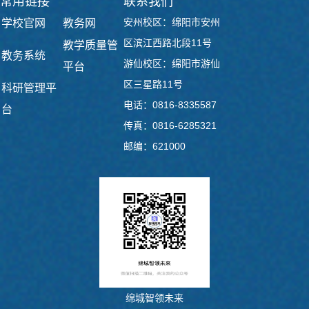
常用链接
联系我们
安州校区：绵阳市安州
学校官网
教务网
区滨江西路北段11号
教学质量管
教务系统
游仙校区：绵阳市游仙
平台
区三星路11号
科研管理平
电话：0816-8335587
台
传真：0816-6285321
邮编：621000
绵城智领未来