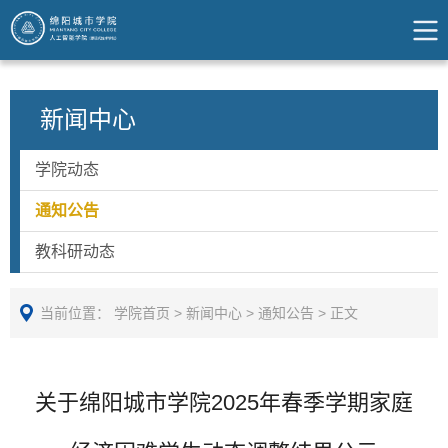
新闻中心
学院动态
通知公告
教科研动态
当前位置：
学院首页
>
新闻中心
>
通知公告
>
正文
关于绵阳城市学院2025年春季学期家庭