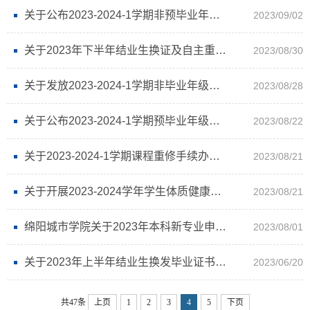
关于公布2023-2024-1学期非预毕业年级课表的通知
2023/09/02
关于2023年下半年结业生换证及自主重修与考核报名的通知
2023/08/30
关于发放2023-2024-1学期非毕业年级（不含2023级统招新生）学生教材的通知
2023/08/28
关于公布2023-2024-1学期预毕业年级课表的通知
2023/08/22
关于2023-2024-1学期课程重修手续办理的通知
2023/08/21
关于开展2023-2024学年学生体质健康测试的通知
2023/08/21
绵阳城市学院关于2023年本科新专业申报（含撤销、停招）的公示
2023/08/01
关于2023年上半年结业生换发毕业证书的通知
2023/06/20
共47条
上页
1
2
3
4
5
下页