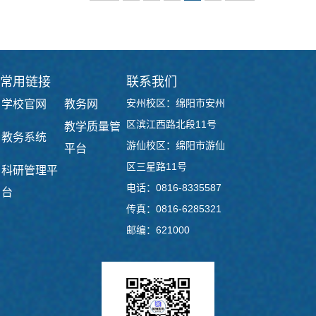
常用链接
联系我们
安州校区：绵阳市安州
学校官网
教务网
区滨江西路北段11号
教学质量管
教务系统
游仙校区：绵阳市游仙
平台
区三星路11号
科研管理平
电话：0816-8335587
台
传真：0816-6285321
邮编：621000