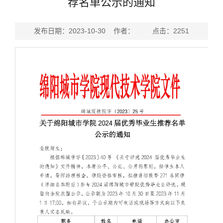
荐名单公示的通知
发布日期：2023-10-30 作者： 点击：
2251