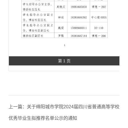
第 1 页
上一篇：
关于绵阳城市学院2024届四川省普通高等学校
优秀毕业生拟推荐名单公示的通知