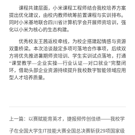
课程共建层面，小米课程工程师结合我校培养方案
提出优化建议，由校内教师统筹前置课程与实训排布。
同时小米基地联合四川省计算机学会开展师资培训，强
化以小米为核心的生态构建。
优秀校友王茜返校牵线，为校企搭建起情感与资源
双重桥梁。本次洽谈敲定多项可落地合作事项，后续双
方将优先推进暑期师资培训、学生实训试点落地，打通
“课堂教学—企业实操—行业认证—对口就业”完整闭
环，借助头部企业资源持续提升我校数字智能领域应用
型人才培养质量。
上一篇：
以赛赋能育英才，捷报频传创佳绩——我校学
子在全国大学生IT技能大赛全国总决赛斩获29项国家级