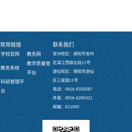
奖项
下一篇：
青春逐梦行 扬帆启新程 ——人工智能学院
2026届毕业典礼暨学位授予仪式
常用链接
联系我们
安州校区：绵阳市安州
学校官网
教务网
区滨江西路北段11号
教学质量管
教务系统
游仙校区：绵阳市游仙
平台
区三星路11号
科研管理平
电话：0816-8335587
台
传真：0816-6285321
邮编：621000