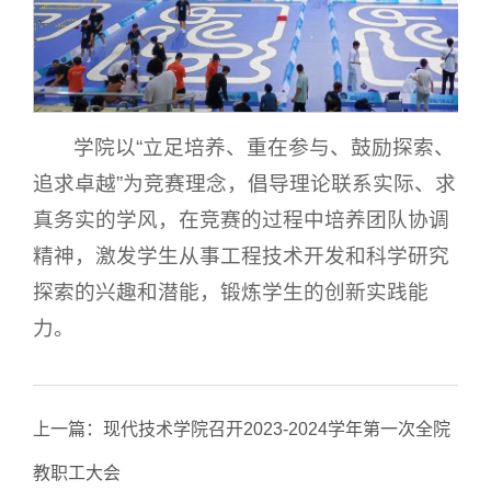
学院以“立足培养、重在参与、鼓励探索、
追求卓越”为竞赛理念，倡导理论联系实际、求
真务实的学风，在竞赛的过程中培养团队协调
精神，激发学生从事工程技术开发和科学研究
探索的兴趣和潜能，锻炼学生的创新实践能
力。
上一篇：
现代技术学院召开2023-2024学年第一次全院
教职工大会