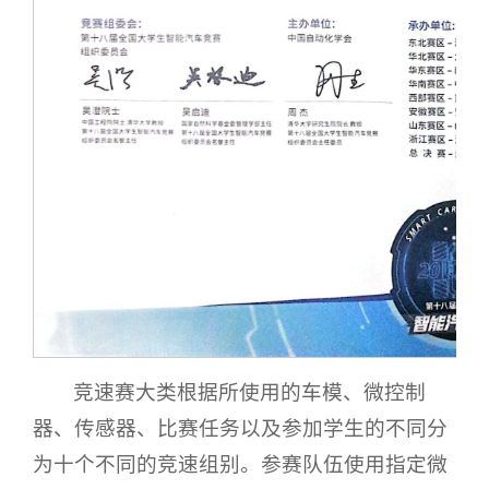
竞速赛大类根据所使用的车模、微控制
器、传感器、比赛任务以及参加学生的不同分
为十个不同的竞速组别。参赛队伍使用指定微