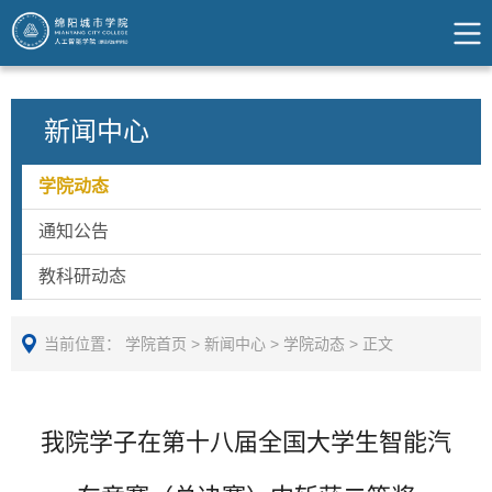
新闻中心
学院动态
通知公告
教科研动态
当前位置：
学院首页
>
新闻中心
>
学院动态
>
正文
我院学子在第十八届全国大学生智能汽