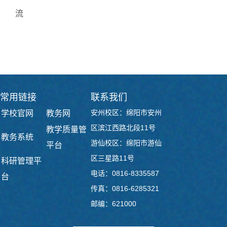
流
下一篇：
现代技术学院召开考风考纪专题宣讲会
常用链接
联系我们
安州校区：绵阳市安州
学校官网
教务网
区滨江西路北段11号
教学质量管
教务系统
游仙校区：绵阳市游仙
平台
区三星路11号
科研管理平
电话：0816-8335587
台
传真：0816-6285321
邮编：621000