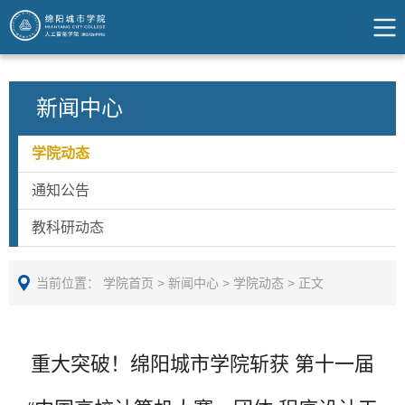
新闻中心
学院动态
通知公告
教科研动态
当前位置：
学院首页
>
新闻中心
>
学院动态
>
正文
重大突破！绵阳城市学院斩获 第十一届