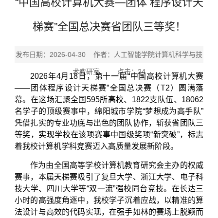
“中国高校计算机大赛—团体 程序设计天
梯赛”全国总决赛省团队三等奖！
发布日期：2026-04-30 作者：人工智能学院计算机科学与技
术教研室 点击：
24
2026年4月18日，第十一届“中国高校计算机大赛
——团体程序设计天梯赛”全国总决赛（T2）圆满落
幕。在这场汇聚全国595所高校、1822支队伍、18062
名学子的顶级赛事中，绵阳城市学院“梦想成为高手队”
凭借扎实的专业功底与出色的团队协作，斩获省团队三
等奖，实现学校在该项赛事中国级奖项“新突破”，标志
着我校计算机学科竞赛迈入高质量发展新阶段。
作为由全国高等学校计算机教育研究会主办的权威
赛事，本届天梯赛吸引了复旦大学、浙江大学、电子科
技大学、四川大学等“双一流”强校同台竞技。在长达三
小时的高强度角逐中，我校学子沉着应战，以精准的算
法设计与高效的代码实现，在强手如林的赛场上脱颖而