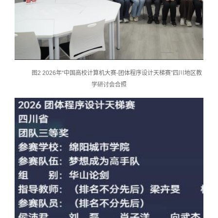
图2
2026年“中国高校计算机大赛-团体程序设计天梯赛”四川地区教
学研讨会合照