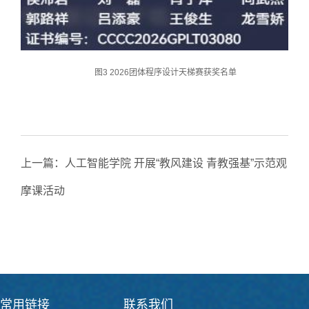
图3 2026团体程序设计天梯赛获奖名单
上一篇：
人工智能学院 开展“教风建设 青教强基”示范观
摩课活动
下一篇：
以查促管 以纪正风 —— 人工智能学院查寝动
员大会圆满举行
常用链接
联系我们