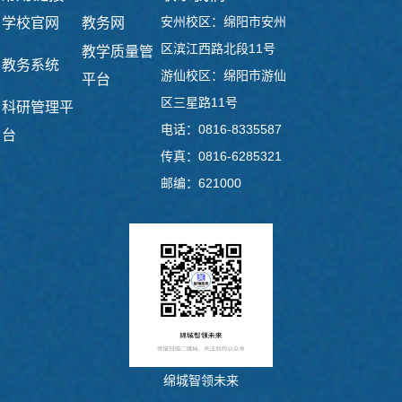
安州校区：绵阳市安州
学校官网
教务网
区滨江西路北段11号
教学质量管
教务系统
游仙校区：绵阳市游仙
平台
区三星路11号
科研管理平
电话：0816-8335587
台
传真：0816-6285321
邮编：621000
绵城智领未来