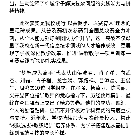
出，生动诠释了绵城学子解决复杂问题的实践能力与拼
搏精神。
此次获奖是我校践行“以赛促学、以赛育人”理念的
里程碑成果。从普及赛初次参赛到全国总决赛全力冲
刺，从个人能力锤炼到团队协作升华，这一突破不仅彰
显了我校在新一代信息技术领域的人才培养成效，更展
现了学校深化教学改革、推进“课程教学—项目训练—
竞赛实践”衔接的扎实成果。
“梦想成为高手”代表队由侯沛君、肖子洋、向武
杰、刘磊、青子程、龙雪娇、郭路祥、吕添豪、王俊
生、周鸿杰10位同学组成，在邓强、杨菊芬、陈秀丽、
梁卉旻四位指导教师的悉心指导下，历经数月集训，最
终在全国舞台上交出了精彩答卷。他们的成功，既源于
个人的勤奋钻研，更离不开学校对学科竞赛的高度重视
与支持。近年来，学校持续加大竞赛经费投入，构建
“校队选拔+教练培训”培养体系，为学子搭建起从基础训
练到高端竞技的成长阶梯。