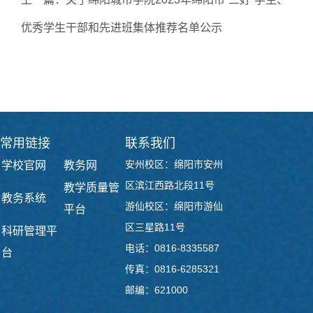
优秀学生干部和先进班集体推荐名单公示
下一篇：
关于2022-2023学年“三好学生”“优秀学生干部”
等奖项评选结果公示的通知
常用链接
联系我们
安州校区：绵阳市安州
学校官网
教务网
区滨江西路北段11号
教学质量管
教务系统
游仙校区：绵阳市游仙
平台
区三星路11号
科研管理平
电话：0816-8335587
台
传真：0816-6285321
邮编：621000
第 2 页