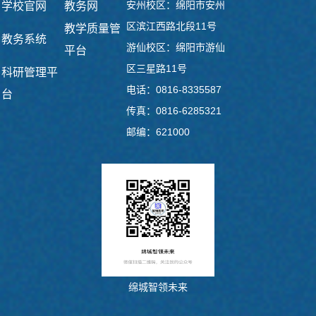
安州校区：绵阳市安州
学校官网
教务网
区滨江西路北段11号
教学质量管
教务系统
游仙校区：绵阳市游仙
平台
区三星路11号
科研管理平
电话：0816-8335587
台
传真：0816-6285321
邮编：621000
绵城智领未来