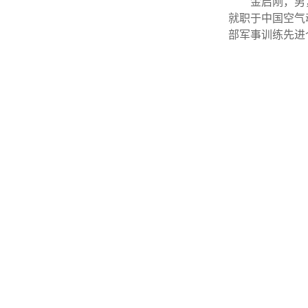
金启刚，男
就职于中国空气
部军事训练先进