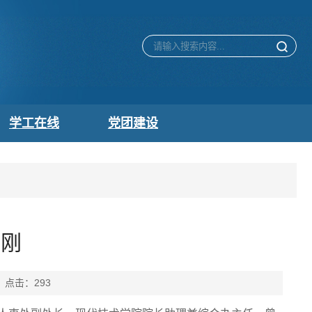
学工在线
党团建设
启刚
： 点击：
293