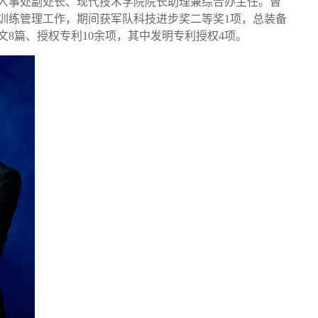
人事处副处长、现代技术学院院长助理兼综合办主任。曾
训练管理工作，期间获军队科技进步奖二等奖
1
项，总装备
文
8
篇、授权专利
10
余项，其中发明专利授权
4
项。