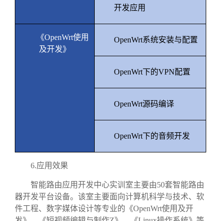
开发应用
《
OpenWrt
使用
OpenWrt
系统安装与配置
及开发》
OpenWrt
下的
VPN
配置
OpenWrt
源码编译
OpenWrt
下的音频开发
6.
应用效果
智能路由应用开发中心实训室主要由
50
套智能路由
器开发平台设备。该室主要面向
计算机科学与技术、软
件工程、数字媒体设计
等专业的《
OpenWrt
使用及开
发》、
《短视频编辑与制作
Z
》
、《
Linux
操作系统》等