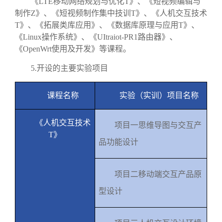
《
LTE
移动网络规划与优化
T
》、《短视频编辑与
制作
Z
》、《短视频制作集中技训
T
》、《人机交互技术
T
》、《拓展类库应用》、《数据库原理与应用
T
》、
《
Linux
操作系统》、《
UItraiot-PR1
路由器》、
《
OpenWrt
使用及开发》等课程。
5.
开设的主要实验项目
课程名称
实验（实训）项目名称
《
人机交互技术
项目一思维导图与交互产
T
》
品功能设计
项目二移动端交互产品原
型设计