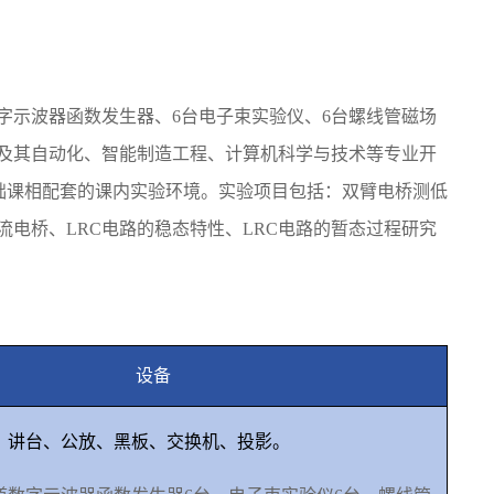
字示波器函数发生器、
6
台电子束实验仪、
6
台螺线管磁场
及其自动化、智能制造工程、计算机科学与技术等专业开
础课相配套的课内实验环境。实验项目包括：双臂电桥测低
流电桥、
LRC
电路的稳态特性、
LRC
电路的暂态过程研究
设备
、讲台、公放、黑板、交换机、投影。