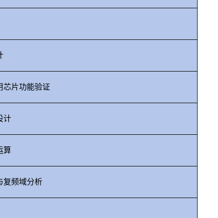
计
用芯片功能验证
设计
运算
与复频域分析