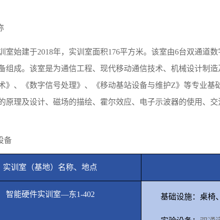
称
训室始建于
2018
年，实训室面积
176
平方米。该室由
6
台双通道数
备组成。该室是为通信工程、现代移动通信技术、机械设计制造
术》、《数字信号处理》、《移动基站设备与维护
Z
》等专业基
的原理及设计、磁场的描绘、霍尔效应、电子示波器的使用、交
设备
实训室（基地）名称、地点
智能硬件实训室—东
1-402
基础设施：桌椅