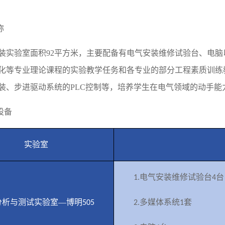
称
装实验室面积
92
平方米，主要配备有电气安装维修试验台、电脑
化等专业理论课程的实验教学任务和各专业的部分工程素质训练
装、步进驱动系统的
PLC
控制等，培养学生在电气领域的动手能
设备
实验室
电气安装维修试验台
台
1.
4
分析与测试实验室—博明
多媒体系统
套
505
2.
1