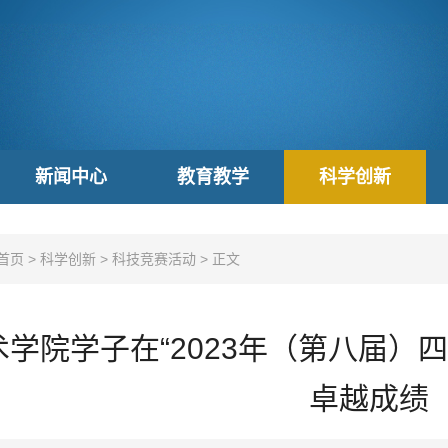
新闻中心
教育教学
科学创新
首页
>
科学创新
>
科技竞赛活动
>
正文
学院学子在“2023年（第八届）
卓越成绩