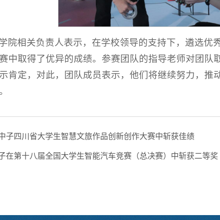
学院相关负责人表示，在学校领导的支持下，遴选优
赛中取得了优异的成绩。参赛团队的指导老师对团队
示肯定，对此，团队成员表示，他们将继续努力，推
。
中子四川省大学生智慧文旅作品创新创作大赛中斩获佳绩
子在第十八届全国大学生智能汽车竞赛（总决赛）中斩获二等奖