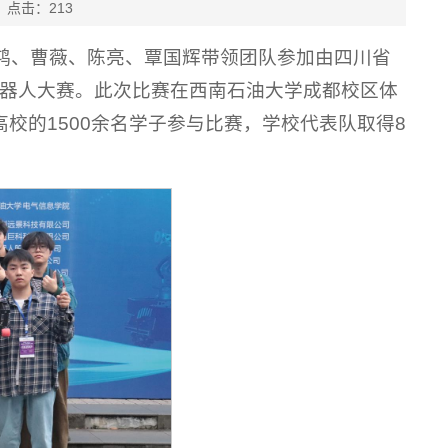
： 点击：
213
吴鸿、曹薇、陈亮、覃国辉带领团队参加由四川省
机器人大赛。此次比赛在西南石油大学成都校区体
校的1500余名学子参与比赛，学校代表队取得8