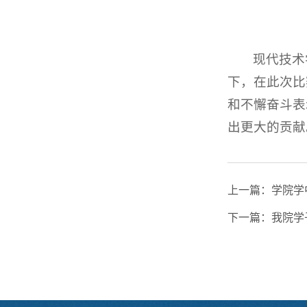
现代技术
下，在此次比
和不懈奋斗表
出更大的贡献
上一篇：
学院学
下一篇：
我院学