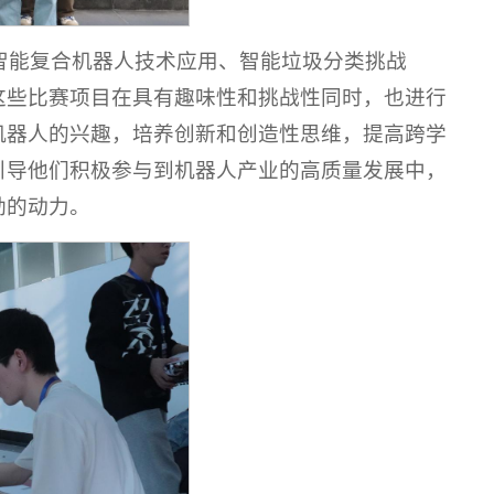
智能复合机器人技术应用、智能垃圾分类挑战
这些比赛项目在具有趣味性和挑战性同时，也进行
机器人的兴趣，培养创新和创造性思维，提高跨学
引导他们积极参与到机器人产业的高质量发展中，
劲的动力。