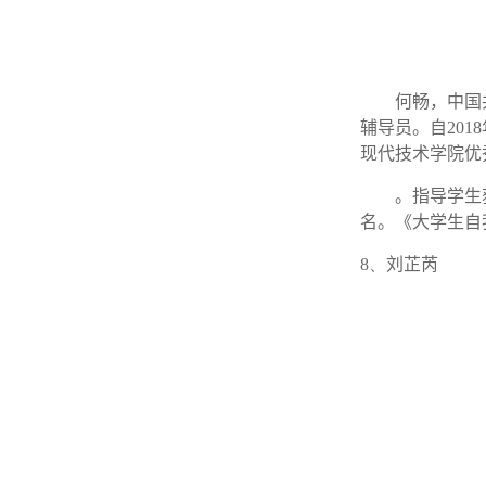
何畅，中国
辅导员。自
2018
现代技术学院优
。指导学生
名。《大学生自
8、
刘芷芮