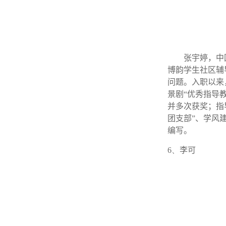
张宇婷，中
博韵学生社区辅
问题。入职以来
景剧
“
优秀指导
并多次获奖；指
团支部
”
、学风
编写。
6、
李可