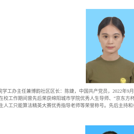
院学工办主任兼博韵社区区长：陈婕，中国共产党员，
2022
年
9
月
在校工作期间曾先后荣获绵阳城市学院优秀人生导师、“京东方杯
生人工只能算法精英大赛优秀指导老师等荣誉称号。先后主持和