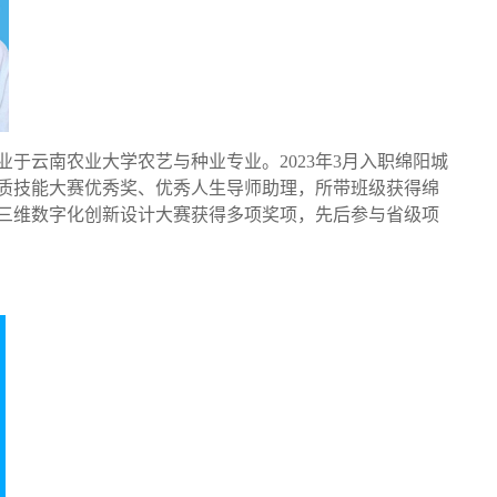
业于云南农业大学农艺与种业专业。
2023
年
3
月入职绵阳城
质技能大赛优秀奖、优秀人生导师助理，所带班级获得绵
三维数字化创新设计大赛获得多项奖项，先后参与省级项