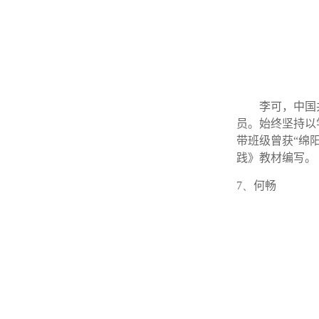
李可，中国
员。始终坚持以
带班级曾获“绵阳
践》教材编写。
7、
何畅