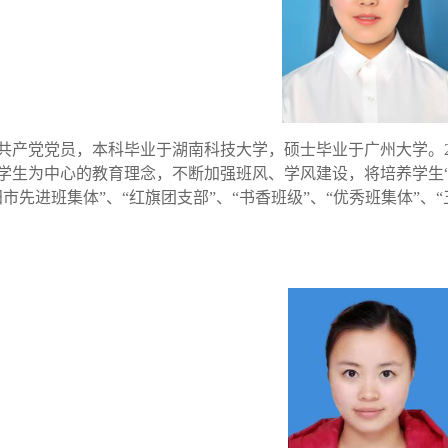
共产党党员，本科毕业于湖南科技大学，硕士毕业于广州大学。
学生为中心的教育理念，不断加强班风、学风建设，将培养学生“
市先进班集体”、“红旗团支部”、“书香班级”、“优秀班集体”、
“