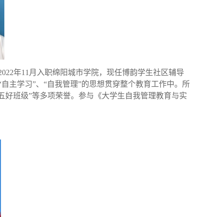
2022
年
11
月入职绵阳城市学院，现任博韵学生社区辅导
自主学习”、“自我管理”的思想贯穿整个教育工作中。所
五好班级
”
等多项荣誉。参与《大学生自我管理教育与实