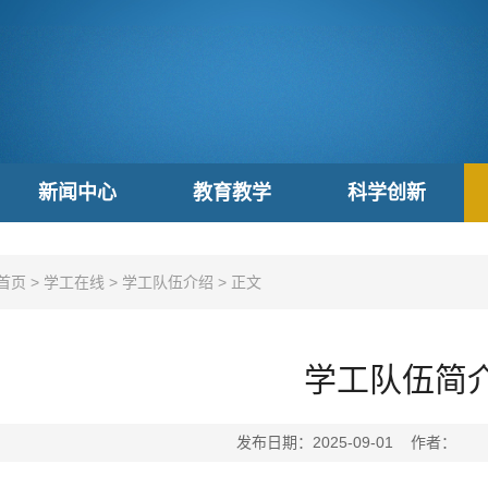
新闻中心
教育教学
科学创新
首页
>
学工在线
>
学工队伍介绍
>
正文
学工队伍简
发布日期：2025-09-01 作者