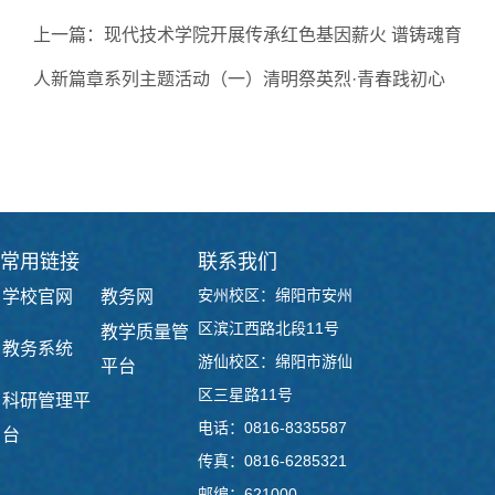
上一篇：
现代技术学院开展传承红色基因薪火 谱铸魂育
人新篇章系列主题活动（一）清明祭英烈·青春践初心
下一篇：
党建交流聚合力，教育协同启新程：两校党支
部携手共进
常用链接
联系我们
安州校区：绵阳市安州
学校官网
教务网
区滨江西路北段11号
教学质量管
教务系统
游仙校区：绵阳市游仙
平台
区三星路11号
科研管理平
电话：0816-8335587
台
传真：0816-6285321
邮编：621000