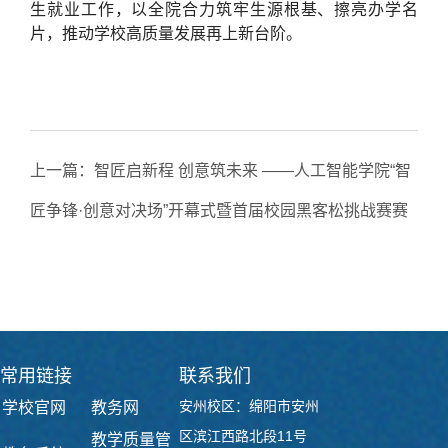
生就业工作，以全院合力筑牢生源根基、擦亮办学名
片，推动学校高质量发展再上新台阶。
上一篇：
智匠启新程 创意筑未来 ——人工智能学院“智
匠争锋·创意对决场”开幕式暨首届校园黑客松挑战赛赛
题发布顺利举办
下一篇：
以责任筑根基，以笃行绽芳华 ——人工智能学
院优秀学子傅彦婷风采展
常用链接
联系我们
安州校区：绵阳市安州
学校官网
教务网
区滨江西路北段11号
教学质量管