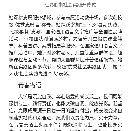
七彩假期社会实践开幕式
她深耕志愿服务领域，参与志愿活动数十场，多次获校
级“优秀志愿者”称号。她踊跃参加“三下乡”暑期实践、
“七彩假期”支教、国家通用语言文字推广等全国性品牌
活动，带领团队到偏远乡村，为留守儿童提供课业辅
导、科普宣讲、素质拓展等服务。在国家通用语言文字
推广活动中，她针对乡村老人、儿童等重点群体设计趣
味课程与互动环节，帮助大量群众提升普通话能力。她
所在实践团队多次获评校级“优秀社会实践团队”，她个
人获“社会实践先进个人”表彰。
青春寄语
大学是沉淀自我、奔赴热爱的成长沃土，我们既能
深耕专业、践行责任，也能突破自我、绽放光彩。我坚
信，亮眼成果源于日复一日的坚持付出，成长蜕变来自
脚踏实地的积累奋进。愿我们以责任为尺、实干为笔，
在青春赛道上步履不停；既能深耕专业，也能投身实