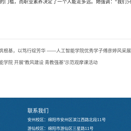
的门槛，而职业素养决定了一个人能走多远。她强调：“我们只
筑根基，以笃行绽芳华 ——人工智能学院优秀学子傅彦婷风采展
能学院 开展“教风建设 青教强基”示范观摩课活动
联系我们
安州校区：绵阳市安州区滨江西路北段11号
游仙校区：绵阳市游仙区三星路11号