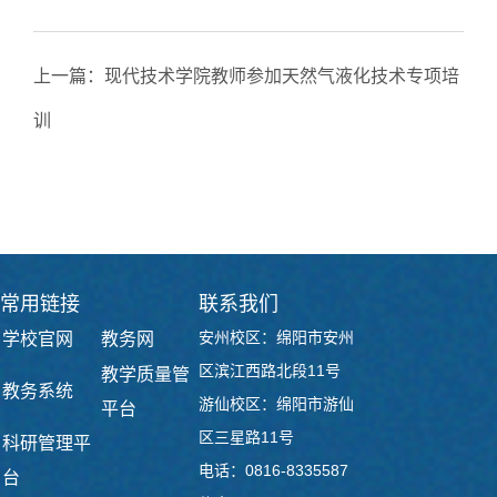
上一篇：
现代技术学院教师参加天然气液化技术专项培
训
下一篇：
成都成商未来与绵阳城市学院现代技术学院共
建AI人才培养新平台
常用链接
联系我们
安州校区：绵阳市安州
学校官网
教务网
区滨江西路北段11号
教学质量管
教务系统
游仙校区：绵阳市游仙
平台
区三星路11号
科研管理平
电话：0816-8335587
台