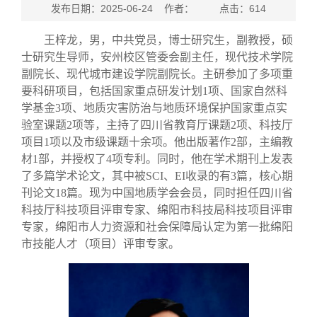
发布日期：2025-06-24 作者： 点击：
614
王梓龙，男，中共党员，博士研究生，副教授，硕
士研究生导师，安州校区管委会副主任，现代技术学院
副院长、现代城市建设学院副院长。主研参加了多项重
要科研项目，包括国家重点研发计划
1
项、国家自然科
学基金
3
项、地质灾害防治与地质环境保护国家重点实
验室课题
2
项等，主持了四川省教育厅课题
2
项、科技厅
项目
1
项以及市级课题十余项。他出版著作
2
部，主编教
材
1
部，并授权了
4
项专利。同时，他在学术期刊上发表
了多篇学术论文，其中被
SCI
、
EI
收录的有
3
篇，核心期
刊论文
18
篇。现为中国地质学会会员，同时担任四川省
科技厅科技项目评审专家、绵阳市科技局科技项目评审
专家，绵阳市人力资源和社会保障局认定为第一批绵阳
市技能人才（项目）评审专家。