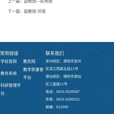
上一篇：
副教授—陈秀丽
下一篇：
副教授-邓强
常用链接
联系我们
安州校区：绵阳市安州
学校官网
教务网
区滨江西路北段11号
教学质量管
教务系统
游仙校区：绵阳市游仙
平台
区三星路11号
科研管理平
电话：0816-8335587
台
传真：0816-6285321
邮编：621000