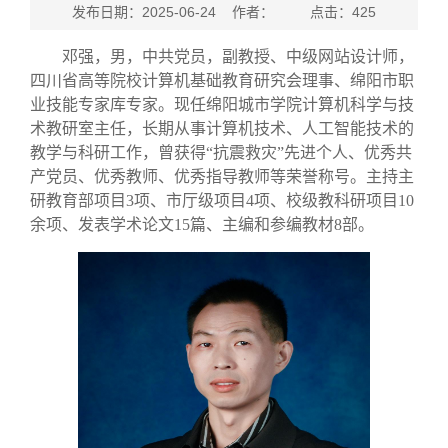
发布日期：2025-06-24 作者： 点击：
425
邓强，男，中共党员，副教授、中级网站设计师，
四川省高等院校计算机基础教育研究会理事、绵阳市职
业技能专家库专家。现任绵阳城市学院计算机科学与技
术教研室主任，长期从事计算机技术、人工智能技术的
教学与科研工作，曾获得“抗震救灾”先进个人、优秀共
产党员、优秀教师、优秀指导教师等荣誉称号。主持主
研教育部项目
3
项、市厅级项目
4
项、校级教科研项目
10
余项、发表学术论文
15
篇、主编和参编教材
8
部。