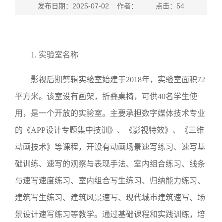
发布日期：2025-07-02 作者： 点击：
54
1
.
实验室名称
影视后期剪辑实验室始建于
2018
年，实验室面积
72
平方米。该室设有画架，折叠桌椅，可供
40
名学生使
用，是一个开放的实验室。主要承担数字媒体技术专业
的《
APP
设计专题集中技训》、《影视特效》、《三维
动画技术》等课程，开设有动画场景速写练习、速写基
础训练、速写的观察与表现手法、室内组合练习、线条
与速写速度练习、室内组合写生练习、归纳能力练习、
建筑写生练习、建筑风景速写、现代城市建筑速写、场
景设计速写练习等教学。通过基础课程和实践训练，培