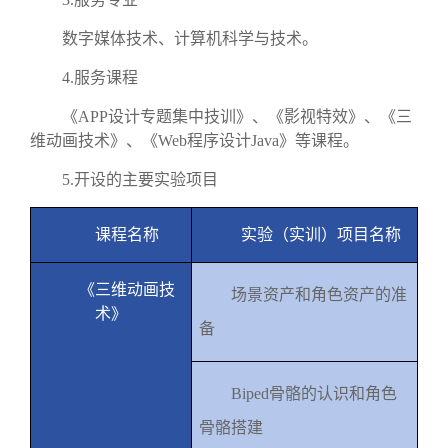
数字媒体技术、计算机科学与技术。
4.
服务课程
《
APP
设计专题集中技训》、《影视特效》、《三
维动画技术》、《
Web
程序设计
Java
》等课程。
5.
开设的主要实验项目
课程名称
实验（实训）项目名称
《三维动画技
场景资产和角色资产的准
术》
备
Biped
骨骼的认识和角色
骨骼搭建