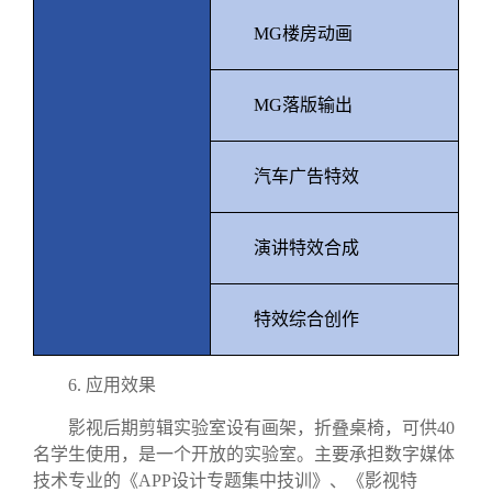
MG
楼房动画
MG
落版输出
汽车广告特效
演讲特效合成
特效综合创作
6.
应用效果
影视后期剪辑实验室设有画架，折叠桌椅，可供
40
名学生使用，是一个开放的实验室。
主要承担数字媒体
技术专业的《
APP
设计专题集中技训》、《影视特