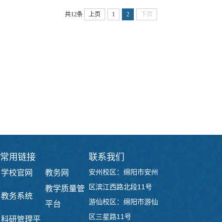
共12条
上页
1
2
下页
常用链接
联系我们
安州校区：绵阳市安州
学校官网
教务网
区滨江西路北段11号
教学质量管
教务系统
游仙校区：绵阳市游仙
平台
区三星路11号
科研管理平