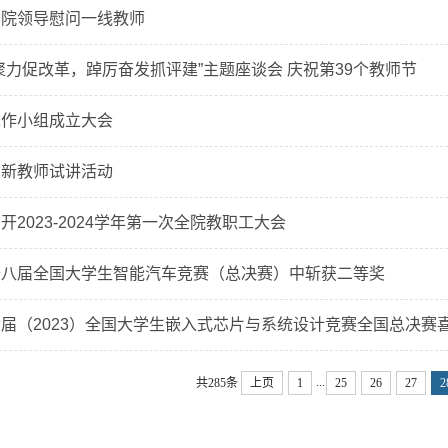
学院领导慰问一线教师
聚力促改革，踔厉奋发抓评建”主题座谈会 庆祝第39个教师节
工作小组成立大会
期新教师试讲活动
2023-2024学年第一次全院教职工大会
十八届全国大学生智能汽车竞赛（总决赛）中斩获二等奖
届（2023）全国大学生嵌入式芯片与系统设计竞赛全国总决赛
...
共285条
上页
1
25
26
27
2