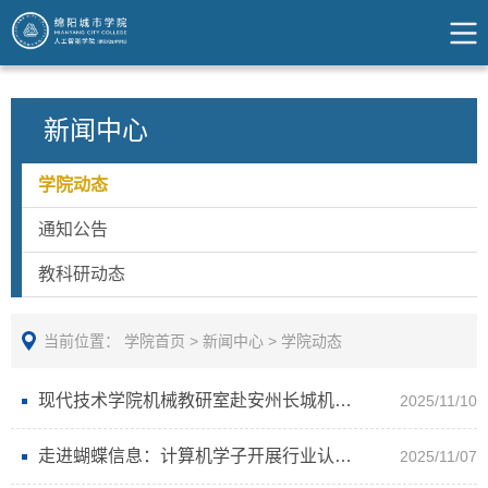
新闻中心
学院动态
通知公告
教科研动态
当前位置：
学院首页
>
新闻中心
>
学院动态
现代技术学院机械教研室赴安州长城机械制造有限公司开展专业调研
2025/11/10
走进蝴蝶信息：计算机学子开展行业认知实践，探秘工业智能前沿
2025/11/07